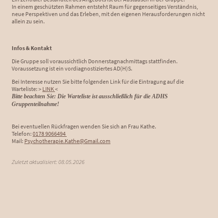
In einem geschützten Rahmen entsteht Raum für gegenseitiges Verständnis,
neue Perspektiven und das Erleben, mit den eigenen Herausforderungen nicht
allein zu sein.
Infos & Kontakt
Die Gruppe soll voraussichtlich Donnerstagnachmittags stattfinden.
Voraussetzung ist ein vordiagnostiziertes AD(H)S.
Bei Interesse nutzen Sie bitte folgenden Link für die Eintragung auf die
Warteliste: >
LINK
<
Bitte beachten Sie: Die Warteliste ist ausschließlich für die ADHS
Gruppenteilnahme!
Bei eventuellen Rückfragen wenden Sie sich an Frau Kathe.
Telefon:
0178 9066494
Mail:
Psychotherapie.Kathe@Gmail.com
Zuletzt aktualisiert: 08.05.2026